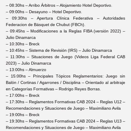
–
08:30hs – Arribo Árbitros
–
Alojamiento
Hotel Deportivo.
–
09:00hs – Desayuno – Hotel Deportivo
.
–
09:30hs – Apertura Clínica Federativa – Autoridades
F
ederacion de Básquet de Chubut (F
BCh
).
–
09:45hs
–
Modificaciones a la Reglas FIBA (versión 2022) –
Julio Dinamarca
–
10:30hs – Breck
–
10:45hs – Sistema de Revisión (IRS) – Julio Dinamarca
–
11:30hs – Situaciones de Juego (Videos Liga Federal CAB
2023) – Julio Dinamarca
–
13:00hs – Almuerzo
–
15:00hs – Principales Tópicos Reglamentarios: Juego sin
Balón / Cortinas / Agarrones / Disciplina – Orientado al arbitraje
en Categorías Formativas – Rodrigo Reyes Borras.
–
17:00hs – Breck
–
17:30hs – Reglamentos Formativas CAB 2024 – Reglas U12 –
Recomendaciones y Situaciones de Juego – Maximiliano Avila
–
19:00hs – Breck
–
19:30hs –
Reglamentos Formativas CAB 2024 – Reglas
U
13 –
Recomendaciones y Situaciones de Juego – Maximiliano Avila