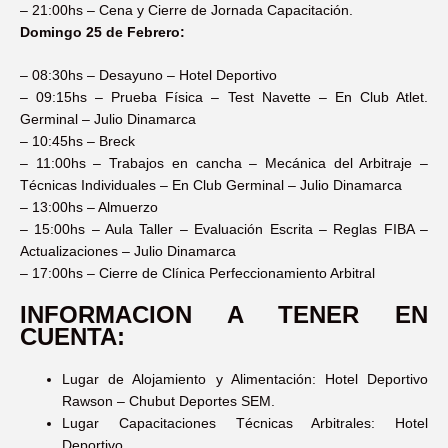
–
21:00hs – Cena y Cierre de Jornada Capacitación.
Domingo
2
5
de Febrero:
–
08:30hs –
Desayuno – Hotel Deportivo
–
09:
15
hs –
Prueba Física – Test Navette – En Club Atlet.
Germinal – Julio Dinamarca
–
1
0
:
45
hs –
Breck
–
11
:
00
h
s –
Trabajos en cancha – Mecánica del Arbitraje –
Técnicas Individuales – En Club Germinal – Julio Dinamarca
–
13:00hs – Almuerzo
–
15:00hs –
Aula Taller
–
Evaluación Escrita – Reglas FIBA –
Actualizaciones – Julio Dinamarca
–
17:00hs –
Cierre de Clínica Perfeccionamiento Arbitral
INFORMACION A TENER EN
CUENTA:
Lugar de Alojamiento y Alimentación: Hotel Deportivo
Rawson – Chubut Deportes SEM
.
Lugar Capacitaciones Técnicas Arbitrales: Hotel
Deportivo
.