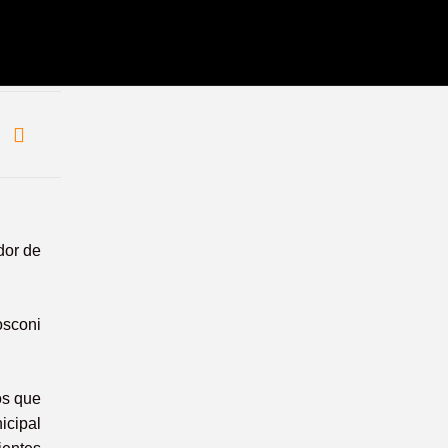
dor de
osconi
os que
icipal