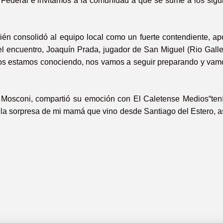
Federal e invitamos a la comunidad a que se sume a los sigu
mbién consolidó al equipo local como un fuerte contendiente, a
del encuentro, Joaquín Prada, jugador de San Miguel (Rio Galle
s estamos conociendo, nos vamos a seguir preparando y vamo
e Mosconi, compartió su emoción con El Caletense Medios“te
í la sorpresa de mi mamá que vino desde Santiago del Estero, a