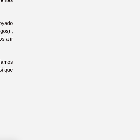
ientes
poyado
gos) ,
s a ir
níamos
sí que