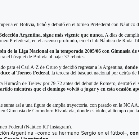
perla en Bolivia, fichó y debutó en el torneo Prefederal con Náutico d
elección Argentina, sigue más vigente que nunca.
A días de cumplir
torneo Prefederal, en el ascenso profundo, en el club Náutico de Rada Ti
mpeón de la Liga Nacional en la temporada 2005/06 con Gimnasia d
a el básquet de Bolivia al bajar 37 rebotes.
ndo para el Carl A-Z de Oruro y decidió regresar a la Argentina,
donde 
nduce al Torneo Federal
, la tercera del básquet nacional por detrás de
ntra Huracán de Trelew por 79-72 antes del debut de Romero, derrotó 
rtido mientras que el domingo volvió a jugar y en esta ocasión apo
 que suma así a una figura de amplia trayectoria, con pasado en la NC
, en Gimnasia de Comodoro Rivadavia, donde es ídolo, al tiempo que ta
rneo Federal (Naútico RT Instagram).
cción Argentina –como su hermano Sergio en el fútbol–,
con
 de Sergio Hernández.