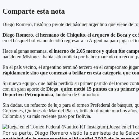
Comparte esta nota
Diego Romero, histórico pivote del básquet argentino que viene de rom
Diego Romero, el hermano de Chiquito, el arquero de Boca y ex S
en el básquet boliviano decidió regresar a la Argentina para jugar el 
Hace algunas semanas,
el interno de 2,05 metros y quien fue ca
nacido en Misiones, había sido noticia por haber marcado un récord par
En el país vecino, el argentino terminó tercero en el campeonato juga
rápidamente sino que comenzó a brillar en esta categoría que co
Su nuevo equipo, que había perdido su primer partido del torneo co
con un gran aporte de
Diego, quien metió 15 puntos en su primer pa
Deportivo Petroquímica
, también de Comodoro.
Sin dudas, un refuerzo de lujo para el torneo Prefederal de básquet,
Corrientes, Quilmes de Mar del Plata y brillado durante muchos años
Colombia y su más reciente paso por Bolivia.
Juega en el To
Por su parte, Diego Romero vistió la camiseta de la Sele
participó de la preparación al Mundial 2010 de la mano